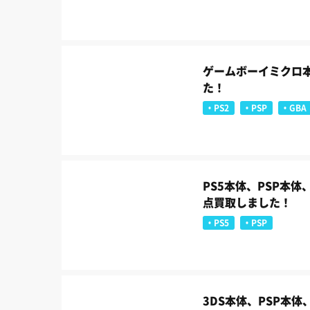
ゲームボーイミクロ本
た！
PS2
PSP
GBA
PS5本体、PSP本
点買取しました！
PS5
PSP
3DS本体、PSP本