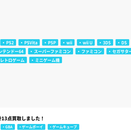
PS2
PSVita
PSP
wii
wii U
3DS
DS
ンテンドー64
スーパーファミコン
ファミコン
セガサタ
レトロゲーム
ミニゲーム機
計13点買取しました！
GBA
ゲームボーイ
ゲームキューブ