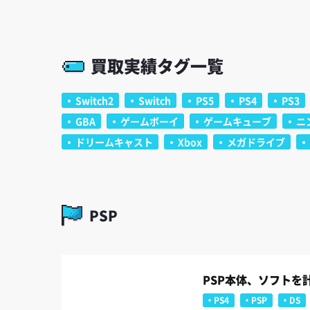
買取実績タグ一覧
Switch2
Switch
PS5
PS4
PS3
GBA
ゲームボーイ
ゲームキューブ
ニ
ドリームキャスト
Xbox
メガドライブ
PSP
PSP本体、ソフトを
PS4
PSP
DS