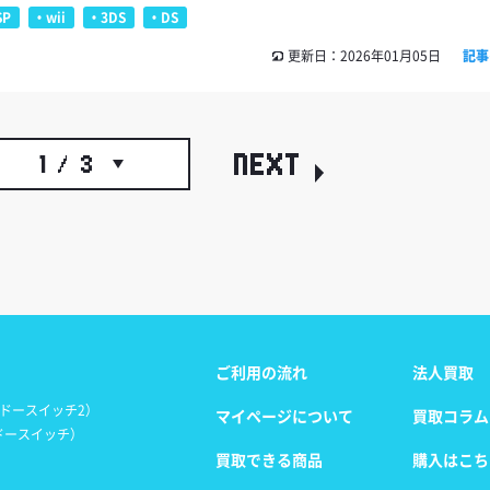
SP
wii
3DS
DS
更新日：2026年01月05日
記事
NEXT
1 / 3
ご利用の流れ
法人買取
ンテンドースイッチ2）
マイページについて
買取コラム
テンドースイッチ）
買取できる商品
購入はこち