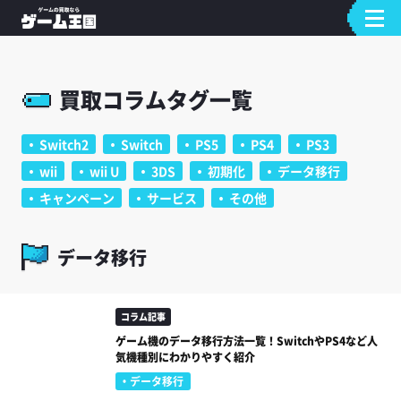
買取コラムタグ一覧
Switch2
Switch
PS5
PS4
PS3
wii
wii U
3DS
初期化
データ移行
キャンペーン
サービス
その他
データ移行
コラム記事
ゲーム機のデータ移行方法一覧！SwitchやPS4など人
気機種別にわかりやすく紹介
データ移行