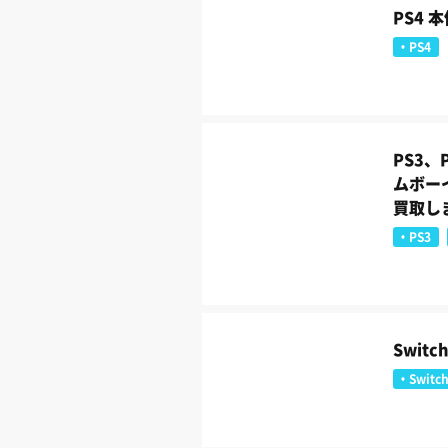
PS4
PS4
PS3、
ムボー
買取し
PS3
Swit
Switc