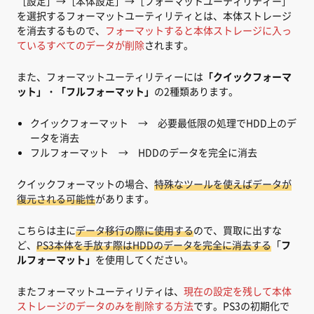
［設定］→［本体設定］→［フォーマットユーティリティー］
を選択するフォーマットユーティリティとは、本体ストレージ
を消去するもので、
フォーマットすると本体ストレージに入っ
ているすべてのデータが削除
されます。
また、フォーマットユーティリティーには
「クイックフォーマ
ット」
・
「フルフォーマット」
の2種類あります。
クイックフォーマット → 必要最低限の処理でHDD上のデ
ータを消去
フルフォーマット → HDDのデータを完全に消去
クイックフォーマットの場合、
特殊なツールを使えばデータが
復元される可能性
があります。
こちらは主に
データ移行の際に使用する
ので、買取に出すな
ど、
PS3本体を手放す際はHDDのデータを完全に消去する
「
フ
ルフォーマット」
を使用してください。
またフォーマットユーティリティは、
現在の設定を残して本体
ストレージのデータのみを削除する方法
です。PS3の初期化で