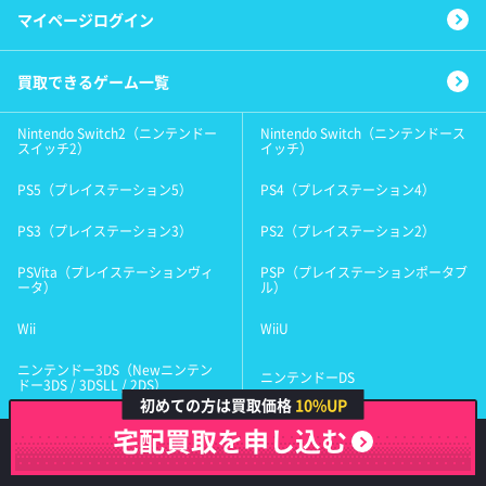
マイページログイン
買取できるゲーム一覧
Nintendo Switch2（ニンテンドー
Nintendo Switch（ニンテンドース
スイッチ2）
イッチ）
PS5（プレイステーション5）
PS4（プレイステーション4）
PS3（プレイステーション3）
PS2（プレイステーション2）
PSVita（プレイステーションヴィ
PSP（プレイステーションポータブ
ータ）
ル）
Wii
WiiU
ニンテンドー3DS（Newニンテン
ニンテンドーDS
ドー3DS / 3DSLL / 2DS）
初めての方は買取価格
10%UP
GBA（ゲームボーイアドバンス）
ゲームボーイ（カラー、ライト）
宅配買取を申し込む
ニンテンドーゲームキューブ
ニンテンドー64